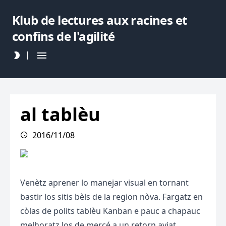
Klub de lectures aux racines et
confins de l'agilité
|
al tablèu
2016/11/08
Venètz aprener lo manejar visual en tornant
bastir los sitis bèls de la region nòva. Fargatz en
còlas de polits tablèu Kanban e pauc a chapauc
melhoratz los de mercé a un retorn aviat.